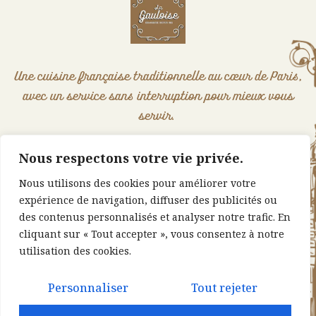
Une cuisine française traditionnelle au cœur de Paris,
avec un service sans interruption pour mieux vous
servir.
Nous respectons votre vie privée.
Informations Rapides
Nous utilisons des cookies pour améliorer votre
Accueil
expérience de navigation, diffuser des publicités ou
des contenus personnalisés et analyser notre trafic. En
Notre carte
cliquant sur « Tout accepter », vous consentez à notre
utilisation des cookies.
Contact
Personnaliser
Tout rejeter
59 Avenue de la Motte-Picquet 75015 PARIS